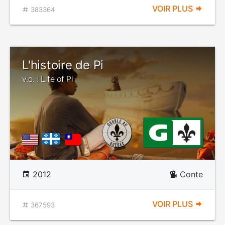
VOIR PLUS
383364
L'histoire de Pi
v.o. : Life of Pi
2012
Conte
VOIR PLUS
367593