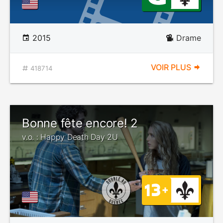
2015
Drame
VOIR PLUS
418714
Bonne fête encore! 2
v.o. : Happy Death Day 2U