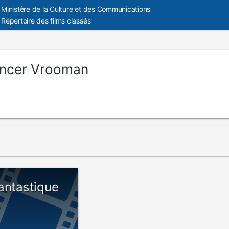
Ministère de la Culture et des Communications
Répertoire des films classés
ncer Vrooman
antastique