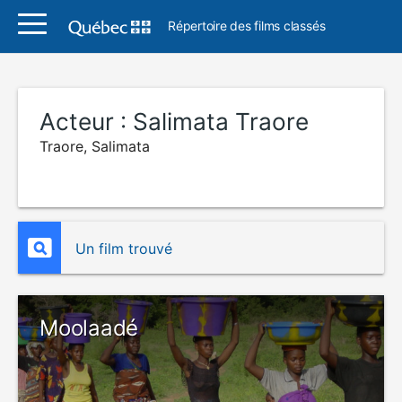
Répertoire des films classés
Acteur :
Salimata Traore
Traore, Salimata
Un film trouvé
Moolaadé