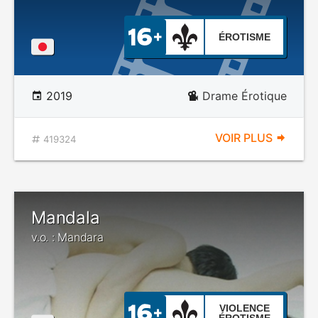
ÉROTISME
2019
Drame Érotique
VOIR PLUS
419324
Mandala
v.o. : Mandara
VIOLENCE