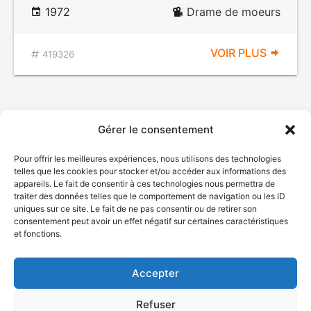
1972
Drame de moeurs
VOIR PLUS
419326
Gérer le consentement
Pour offrir les meilleures expériences, nous utilisons des technologies
telles que les cookies pour stocker et/ou accéder aux informations des
appareils. Le fait de consentir à ces technologies nous permettra de
traiter des données telles que le comportement de navigation ou les ID
uniques sur ce site. Le fait de ne pas consentir ou de retirer son
© Gouvernement du Québec, 2026
consentement peut avoir un effet négatif sur certaines caractéristiques
et fonctions.
Nous joindre
Plan du site
Accepter
Accessibilité
Accès à l'information
Refuser
Déclaration de services