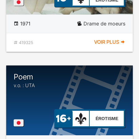
ÉROTISME
1971
Drame de moeurs
VOIR PLUS
419325
Poem
v.o. : UTA
ÉROTISME