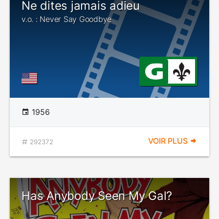
Ne dites jamais adieu
v.o. : Never Say Goodbye
1956
VOIR PLUS
292372
Has Anybody Seen My Gal?