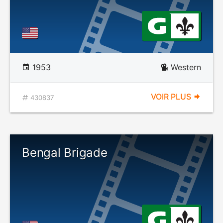
1953
Western
VOIR PLUS
430837
Bengal Brigade