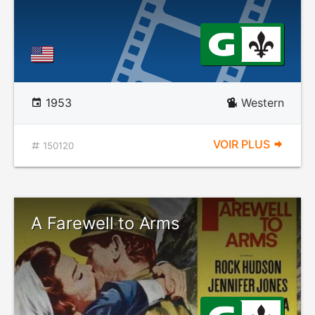
1953
Western
VOIR PLUS
150120
A Farewell to Arms