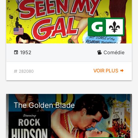
1952
Comédie
VOIR PLUS
282080
The Golden Blade