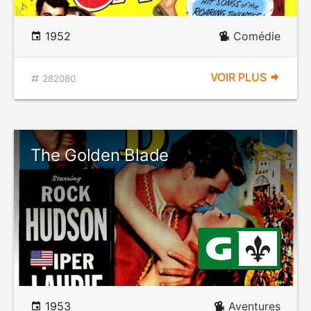
1952
Comédie
VOIR PLUS
282080
The Golden Blade
1953
Aventures