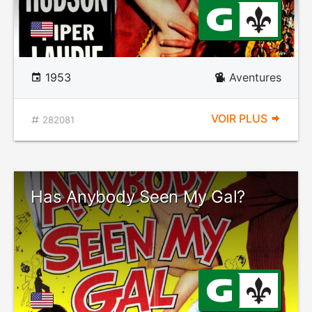
1953
Aventures
VOIR PLUS
282081
Has Anybody Seen My Gal?