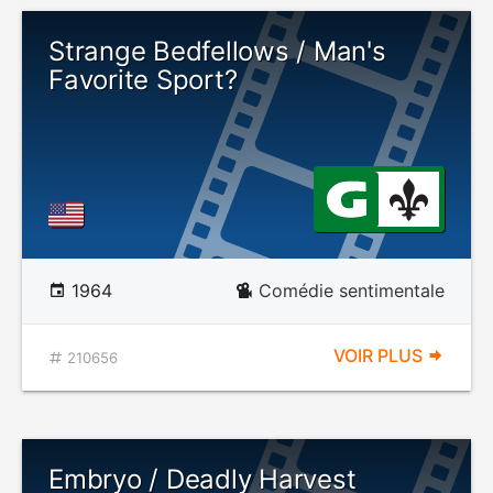
Strange Bedfellows / Man's
Favorite Sport?
1964
Comédie sentimentale
VOIR PLUS
210656
Embryo / Deadly Harvest