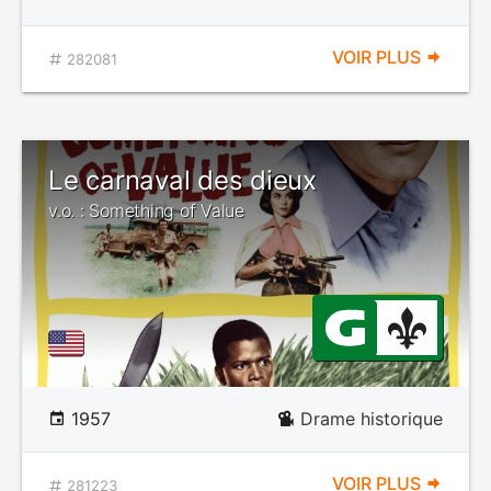
VOIR PLUS
282081
Le carnaval des dieux
v.o. : Something of Value
1957
Drame historique
VOIR PLUS
281223