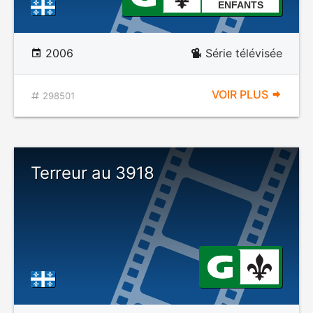
ENFANTS
2006
Série télévisée
VOIR PLUS
298501
Terreur au 3918