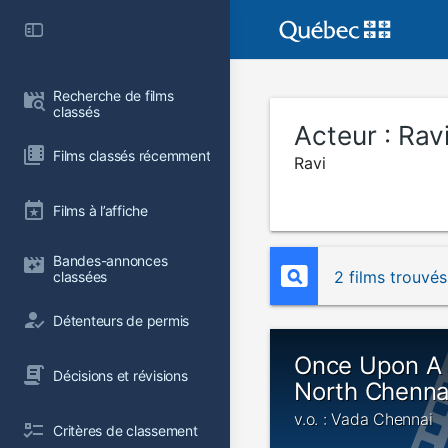
Recherche de films 
classés
Acteur :
Rav
Films classés récemment
Ravi
Films à l’affiche
Bandes-annonces 
2 films trouvés
classées
Détenteurs de permis
Once Upon A 
Décisions et révisions
North Chenna
v.o. : Vada Chennai
Critères de classement