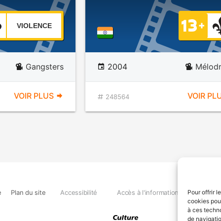
VIOLENCE
Gangsters
2004
Mélod
VOIR PLUS
VOIR PL
248564
e
Plan du site
Accessibilité
Accès à l'information
Déclara
Pour offrir 
cookies pour
à ces techn
de navigatio