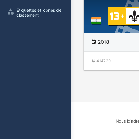
Étiquettes et icônes de 
classement
2018
414730
Nous joindr