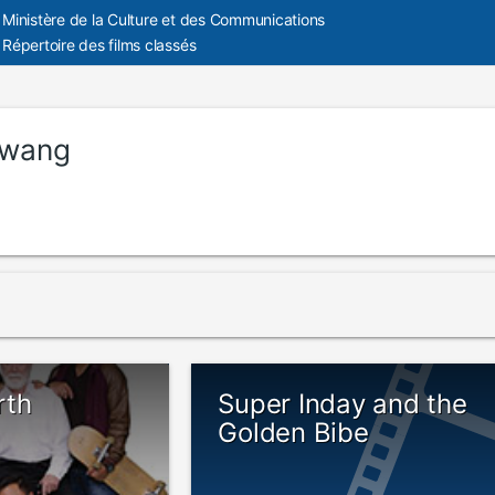
Ministère de la Culture et des Communications
Répertoire des films classés
wang
rth
Super Inday and the
Golden Bibe