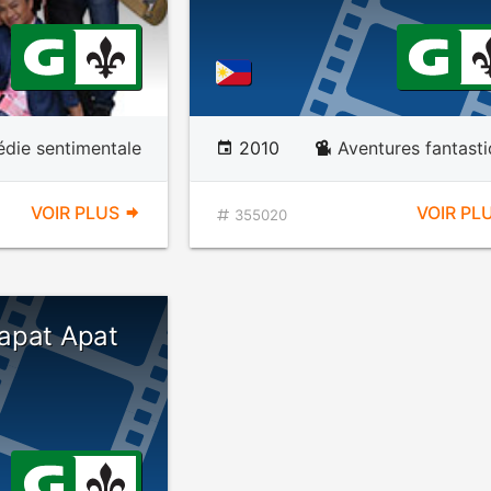
die sentimentale
2010
Aventures fantast
VOIR PLUS
VOIR PL
355020
apat Apat