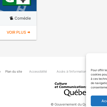
Comédie
VOIR PLUS
Pour offrir 
e
Plan du site
Accessibilité
Accès à l'information
Déclara
cookies pour
à ces techn
de navigatio
consentement
Ac
© Gouvernement du Québec, 2026