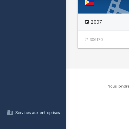
2007
306170
Nous joindr
Services aux entreprises