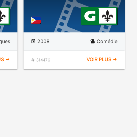
iques
2008
Comédie
US
VOIR PLUS
314476