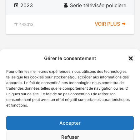
2023
Série télévisée policière
VOIR PLUS
443013
Gérer le consentement
Pour offrir les meilleures expériences, nous utilisons des technologies
telles que les cookies pour stocker et/ou accéder aux informations des
appareils. Le fait de consentir à ces technologies nous permettra de
traiter des données telles que le comportement de navigation ou les ID
uniques sur ce site. Le fait de ne pas consentir ou de retirer son
© Gouvernement du Québec, 2026
consentement peut avoir un effet négatif sur certaines caractéristiques
et fonctions.
Nous joindre
Plan du site
Accepter
Accessibilité
Accès à l'information
Refuser
Déclaration de services