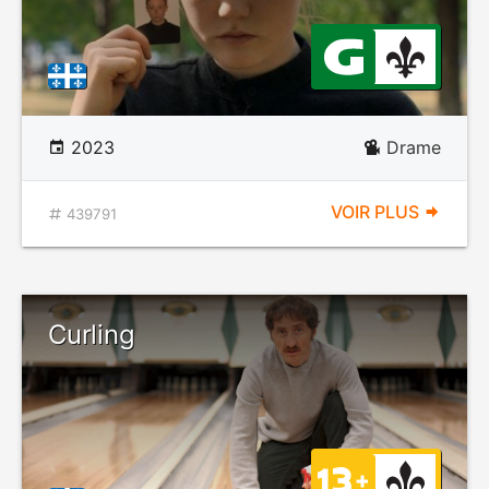
2023
Drame
VOIR PLUS
439791
Curling