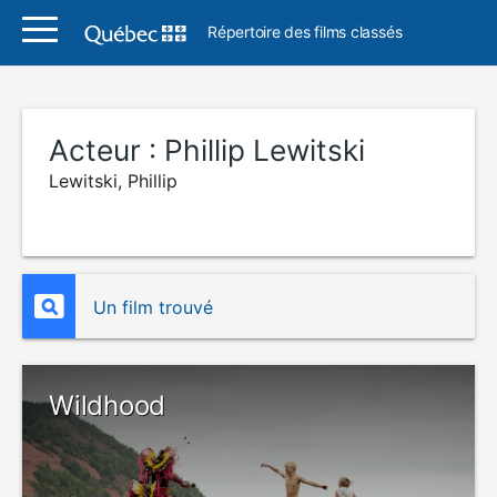
Répertoire des films classés
Acteur :
Phillip Lewitski
Lewitski, Phillip
Un film trouvé
Wildhood