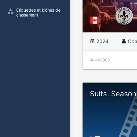
Étiquettes et icônes de 
classement
2024
Com
443980
Suits: Seaso