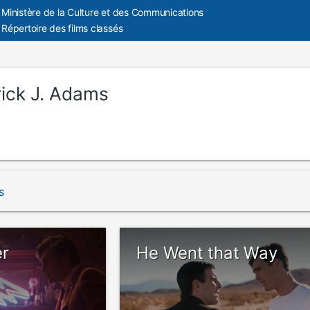
Ministère de la Culture et des Communications
Répertoire des films classés
rick J. Adams
s
er
He Went that Way