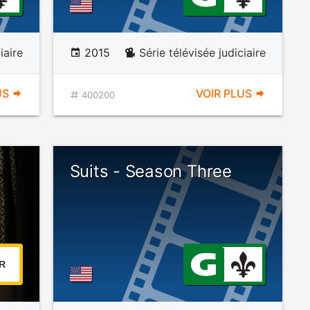
iaire
2015
Série télévisée judiciaire
US
VOIR PLUS
400200
Suits - Season Three
R