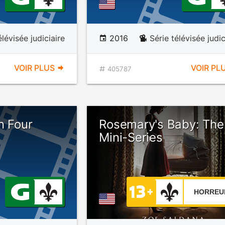
élévisée judiciaire
2016
Série télévisée judic
VOIR PLUS
VOIR PL
405787
n Four
Rosemary's Baby: The
Mini-Series
HORREU