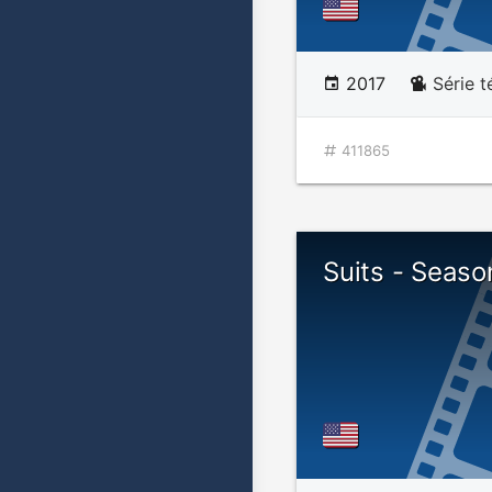
2017
Série t
411865
Suits - Seaso