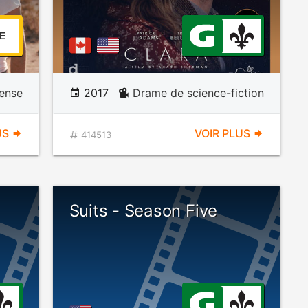
E
ense
2017
Drame de science-fiction
US
VOIR PLUS
414513
Suits - Season Five