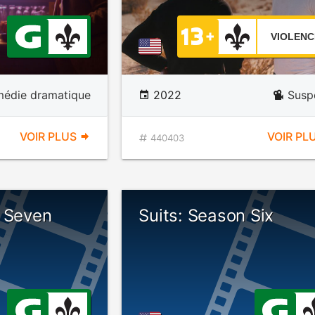
VIOLENC
édie dramatique
2022
Susp
VOIR PLUS
VOIR PL
440403
n Seven
Suits: Season Six