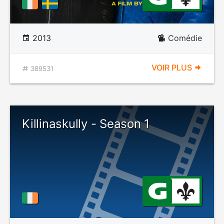
2013
Comédie
VOIR PLUS
389531
Killinaskully - Season 1