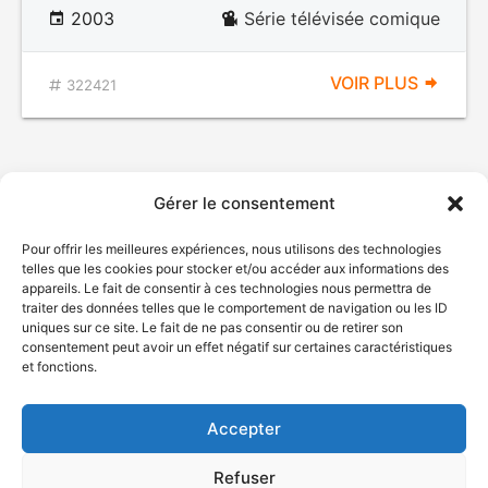
2003
Série télévisée comique
VOIR PLUS
322421
Gérer le consentement
Pour offrir les meilleures expériences, nous utilisons des technologies
telles que les cookies pour stocker et/ou accéder aux informations des
appareils. Le fait de consentir à ces technologies nous permettra de
traiter des données telles que le comportement de navigation ou les ID
uniques sur ce site. Le fait de ne pas consentir ou de retirer son
© Gouvernement du Québec, 2026
consentement peut avoir un effet négatif sur certaines caractéristiques
et fonctions.
Nous joindre
Plan du site
Accepter
Accessibilité
Accès à l'information
Refuser
Déclaration de services