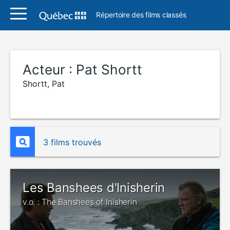
Répertoire des films classés
Acteur :
Pat Shortt
Shortt, Pat
3 films trouvés
Les Banshees d'Inisherin
v.o. : The Banshees of Inisherin