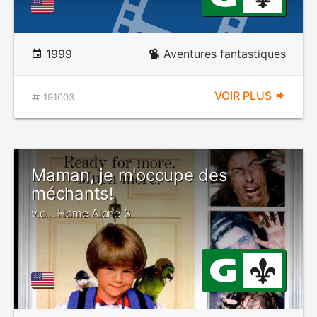
1999
Aventures fantastiques
VOIR PLUS
191003
Maman, je m'occupe des
méchants!
v.o. : Home Alone 3