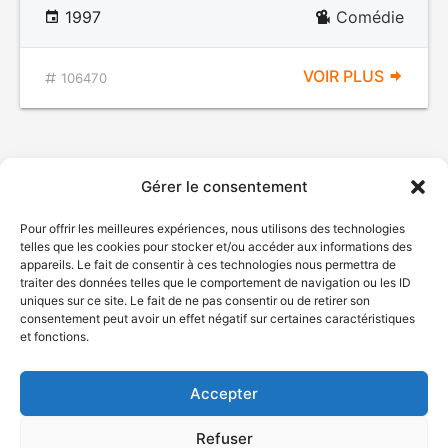
1997
Comédie
VOIR PLUS
106470
Gérer le consentement
Pour offrir les meilleures expériences, nous utilisons des technologies
telles que les cookies pour stocker et/ou accéder aux informations des
appareils. Le fait de consentir à ces technologies nous permettra de
traiter des données telles que le comportement de navigation ou les ID
uniques sur ce site. Le fait de ne pas consentir ou de retirer son
© Gouvernement du Québec, 2026
consentement peut avoir un effet négatif sur certaines caractéristiques
et fonctions.
Nous joindre
Plan du site
Accepter
Accessibilité
Accès à l'information
Refuser
Déclaration de services