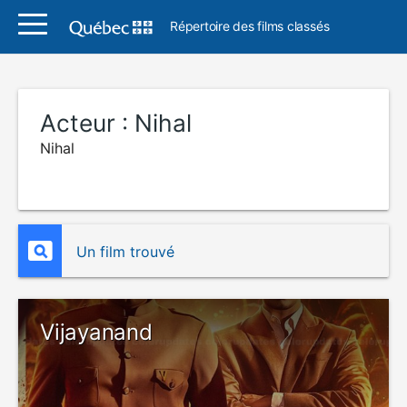
Répertoire des films classés
Acteur :
Nihal
Nihal
Un film trouvé
Vijayanand