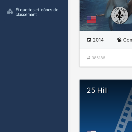
Étiquettes et icônes de 
classement
2014
Com
386186
25 Hill