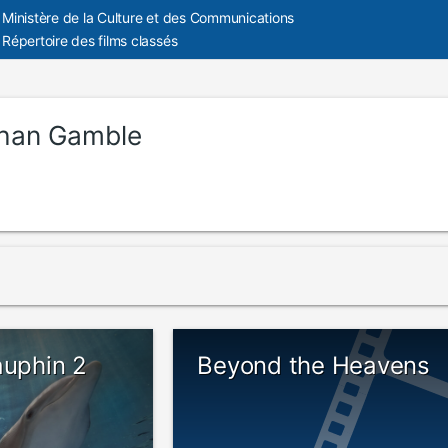
Ministère de la Culture et des Communications
Répertoire des films classés
han Gamble
auphin 2
Beyond the Heavens