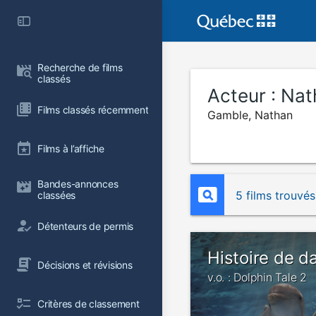
Recherche de films 
classés
Acteur :
Nat
Films classés récemment
Gamble, Nathan
Films à l’affiche
Bandes-annonces 
5 films trouvés
classées
Détenteurs de permis
Histoire de d
Décisions et révisions
v.o. : Dolphin Tale 2
Critères de classement