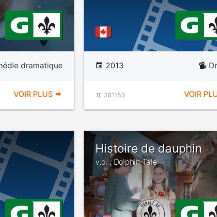
édie dramatique
2013
D
VOIR PLUS
VOIR PL
381153
Histoire de dauphin
v.o. : Dolphin Tale