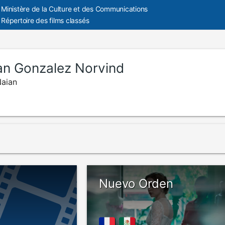
Ministère de la Culture et des Communications
Répertoire des films classés
an Gonzalez Norvind
Naian
Nuevo Orden