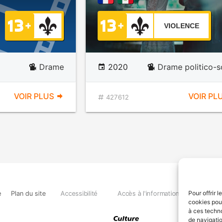
VIOLENCE
Drame
2020
Drame politico-s
VOIR PLUS
VOIR PL
427612
e
Plan du site
Accessibilité
Accès à l'information
Déclara
Pour offrir 
cookies pour
à ces techn
de navigatio