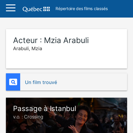
Répertoire des films classés
Acteur :
Mzia Arabuli
Arabuli, Mzia
Un film trouvé
Passage à Istanbul
v.o. : Crossing