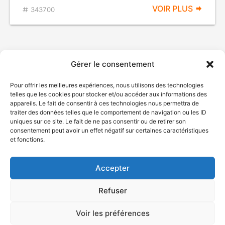
VOIR PLUS
343700
Gérer le consentement
Pour offrir les meilleures expériences, nous utilisons des technologies
telles que les cookies pour stocker et/ou accéder aux informations des
appareils. Le fait de consentir à ces technologies nous permettra de
traiter des données telles que le comportement de navigation ou les ID
uniques sur ce site. Le fait de ne pas consentir ou de retirer son
© Gouvernement du Québec, 2026
consentement peut avoir un effet négatif sur certaines caractéristiques
et fonctions.
Nous joindre
Plan du site
Accepter
Accessibilité
Accès à l'information
Refuser
Déclaration de services
Politique de confidentialité
Voir les préférences