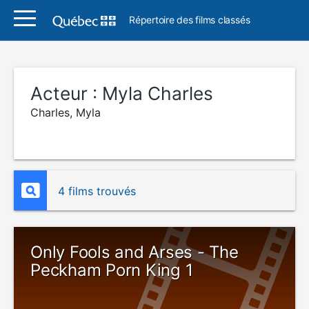
Répertoire des films classés
Acteur :
Myla Charles
Charles, Myla
4 films trouvés
Only Fools and Arses - The
Peckham Porn King 1