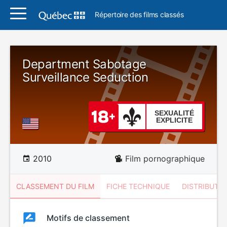
Répertoire des films classés
Department Sabotage
Surveillance Seduction
SEXUALITÉ
EXPLICITE
2010
Film pornographique
CLASSEMENT DU FILM
FICHE TECHNIQUE
DISTRIBUTE
Classement
Motifs de classement
Classement