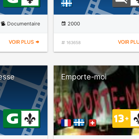
Documentaire
2000
VOIR PLUS
VOIR PL
163658
esse
Emporte-moi