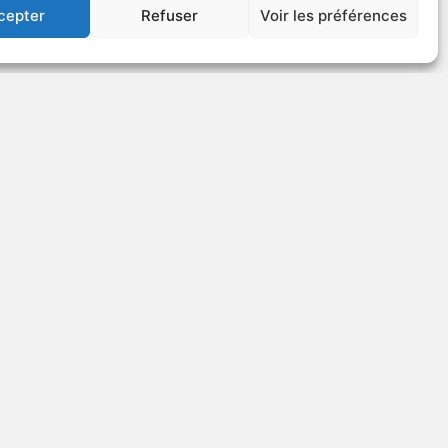
cepter
Refuser
Voir les préférences
US
VOIR PLUS
60937
J. A. Martin photographe
Autre titre : J. A. Martin photographe -
J. A. Martin Photographer
ique
1976
Chronique
US
VOIR PLUS
15192