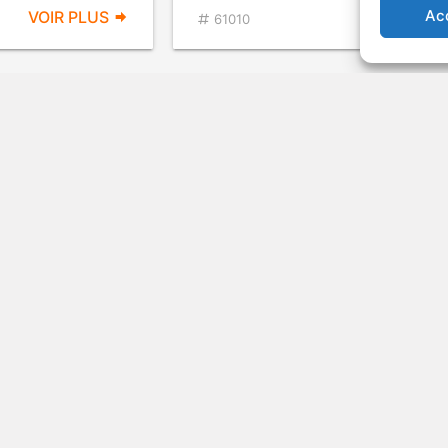
Ac
VOIR PLUS
VOIR PL
61010
e rêves
Une journée en taxi
Drame politique
1982
Chron
VOIR PLUS
VOIR PL
21826