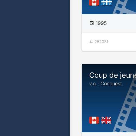
1995
252031
Coup de jeun
v.o. : Conquest