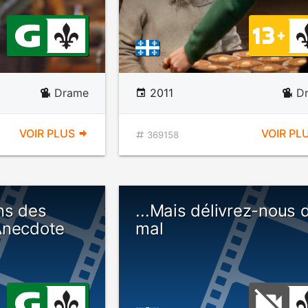
Drame
2011
D
VOIR PLUS
VOIR PL
369158
ns des
...Mais délivrez-nous 
Anecdote
mal