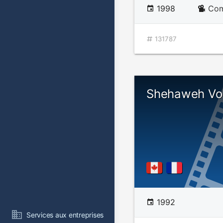
1998
Com
131787
Shehaweh Vol
1992
Services aux entreprises