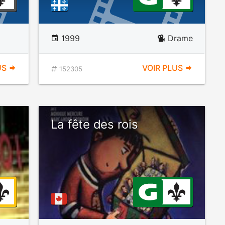
1999
Drame
US
VOIR PLUS
152305
La fête des rois