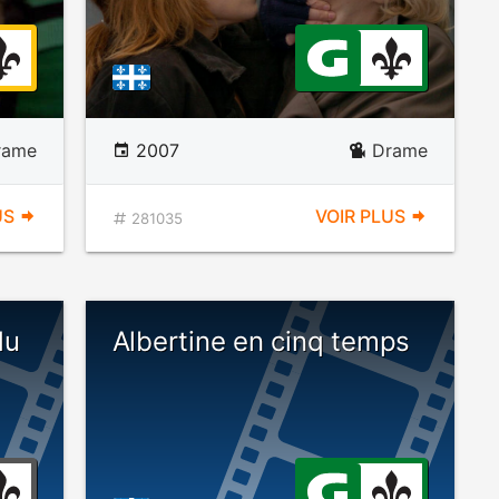
rame
2007
Drame
US
VOIR PLUS
281035
du
Albertine en cinq temps