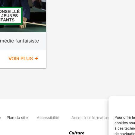
ONSEILLÉ
 JEUNES
NFANTS
médie fantaisiste
VOIR PLUS
e
Plan du site
Accessibilité
Accès à l'information
Déclara
Pour offrir 
cookies pour
à ces techn
de navigatio