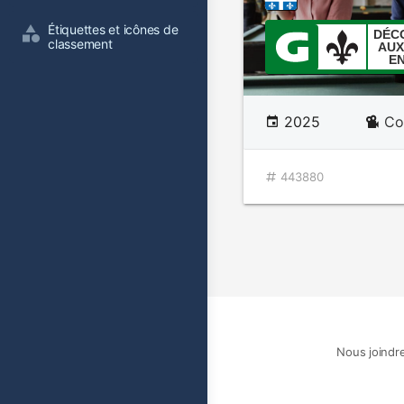
Étiquettes et icônes de 
DÉC
classement
AUX
E
2025
Co
443880
Nous joindr