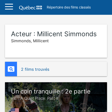
Répertoire des films classés
Acteur :
Millicent Simmonds
Simmonds, Millicent
2 films trouvés
Un coin tranquille : 2e partie
v.o. : A Quiet Place: Part II