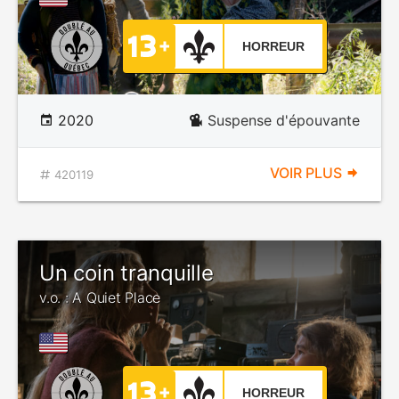
HORREUR
2020
Suspense d'épouvante
VOIR PLUS
420119
Un coin tranquille
v.o. : A Quiet Place
HORREUR