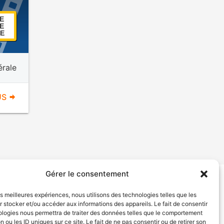
E
E
E
érale
US
Gérer le consentement
tion de services
Politique de confidentialité
les meilleures expériences, nous utilisons des technologies telles que les
 stocker et/ou accéder aux informations des appareils. Le fait de consentir
ologies nous permettra de traiter des données telles que le comportement
n ou les ID uniques sur ce site. Le fait de ne pas consentir ou de retirer son