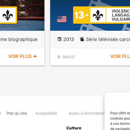
VIOLENC
LANGAG
VULGAIR
ame biographique
2013
Série télévisée carc
VOIR PLUS
VOIR PL
386147
e
Plan du site
Accessibilité
Accès à l'information
Déclara
Pour offrir 
cookies pour
à ces techn
de navigatio