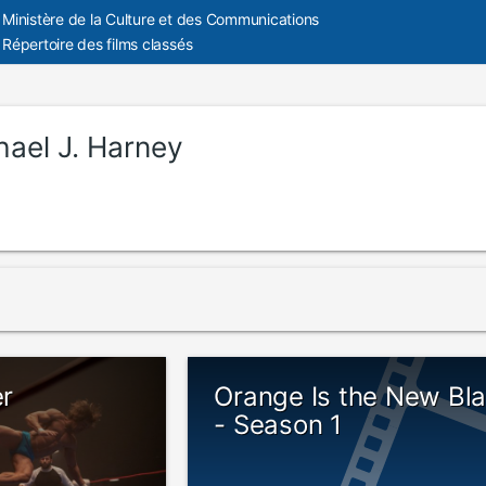
Ministère de la Culture et des Communications
Répertoire des films classés
hael J. Harney
er
Orange Is the New Bl
- Season 1