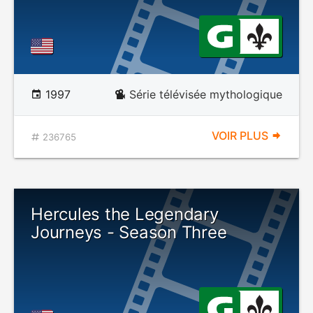
1997
Série télévisée mythologique
VOIR PLUS
236765
Hercules the Legendary
Journeys - Season Three