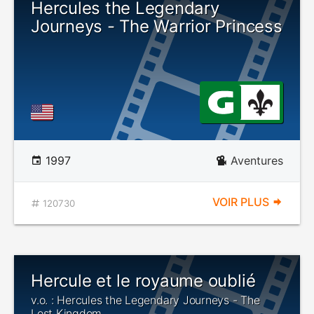
Hercules the Legendary
Journeys - The Warrior Princess
1997
Aventures
VOIR PLUS
120730
Hercule et le royaume oublié
v.o. : Hercules the Legendary Journeys - The
Lost Kingdom