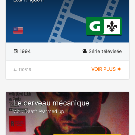
1994
Série télévisée
VOIR PLUS
110616
Le cerveau mécanique
v.o. : Death Warmed up