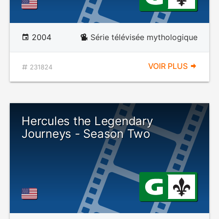
2004
Série télévisée mythologique
VOIR PLUS
231824
Hercules the Legendary
Journeys - Season Two