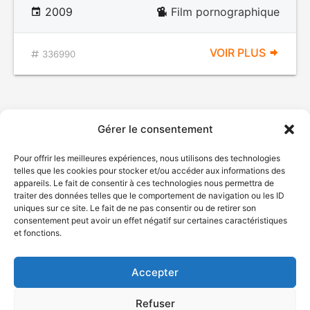
2009
Film pornographique
VOIR PLUS
336990
Gérer le consentement
Pour offrir les meilleures expériences, nous utilisons des technologies
telles que les cookies pour stocker et/ou accéder aux informations des
appareils. Le fait de consentir à ces technologies nous permettra de
traiter des données telles que le comportement de navigation ou les ID
uniques sur ce site. Le fait de ne pas consentir ou de retirer son
© Gouvernement du Québec, 2026
consentement peut avoir un effet négatif sur certaines caractéristiques
et fonctions.
Nous joindre
Plan du site
Accepter
Accessibilité
Accès à l'information
Refuser
Déclaration de services