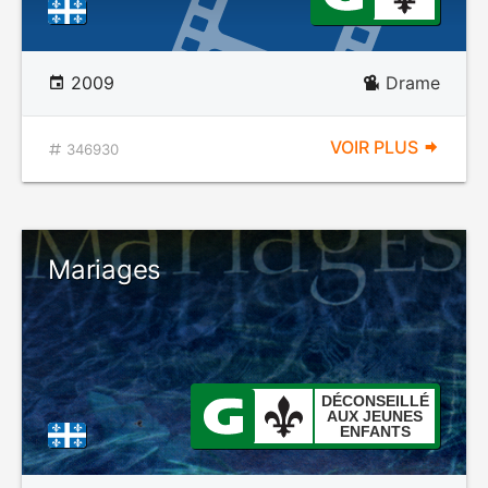
2009
Drame
VOIR PLUS
346930
Mariages
DÉCONSEILLÉ
AUX JEUNES
ENFANTS