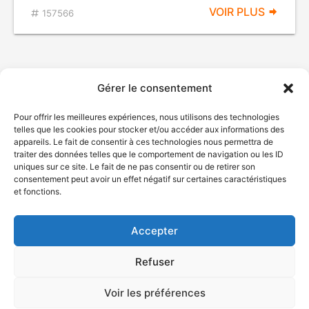
VOIR PLUS
157566
Gérer le consentement
Pour offrir les meilleures expériences, nous utilisons des technologies
telles que les cookies pour stocker et/ou accéder aux informations des
appareils. Le fait de consentir à ces technologies nous permettra de
traiter des données telles que le comportement de navigation ou les ID
uniques sur ce site. Le fait de ne pas consentir ou de retirer son
© Gouvernement du Québec, 2026
consentement peut avoir un effet négatif sur certaines caractéristiques
et fonctions.
Nous joindre
Plan du site
Accepter
Accessibilité
Accès à l'information
Refuser
Déclaration de services
Politique de confidentialité
Voir les préférences