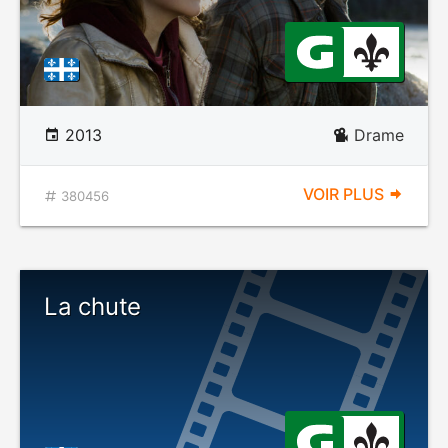
2013
Drame
VOIR PLUS
380456
La chute