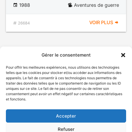
1988
Aventures de guerre
VOIR PLUS
26684
Gérer le consentement
Pour offrir les meilleures expériences, nous utilisons des technologies
telles que les cookies pour stocker et/ou accéder aux informations des
appareils. Le fait de consentir à ces technologies nous permettra de
traiter des données telles que le comportement de navigation ou les ID
uniques sur ce site. Le fait de ne pas consentir ou de retirer son
© Gouvernement du Québec, 2026
consentement peut avoir un effet négatif sur certaines caractéristiques
et fonctions.
Nous joindre
Plan du site
Accepter
Accessibilité
Accès à l'information
Refuser
Déclaration de services