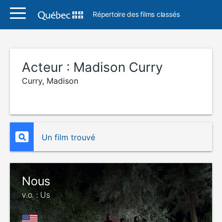
Répertoire des films classés
Acteur :
Madison Curry
Curry, Madison
Un film trouvé
Nous
v.o. : Us