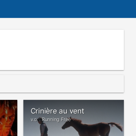
Crinière au vent
v.o. : Running Free