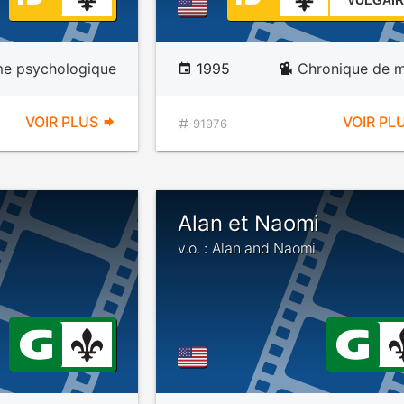
VULGAIR
e psychologique
1995
Chronique de m
VOIR PLUS
VOIR PL
91976
Alan et Naomi
v.o. : Alan and Naomi