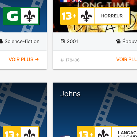
HORREUR
Science-fiction
2001
Épouv
VOIR PLUS
VOIR PL
178406
Johns
LANGAG