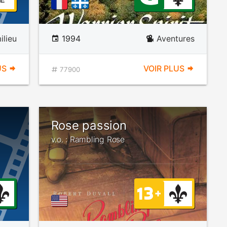
E
ilieu
1994
Aventures
US
VOIR PLUS
77900
Rose passion
v.o. : Rambling Rose