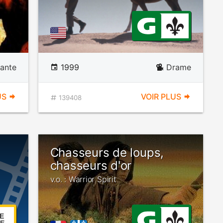
ante
1999
Drame
US
VOIR PLUS
139408
Chasseurs de loups,
chasseurs d'or
v.o. : Warrior Spirit
E