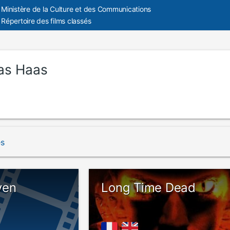
Ministère de la Culture et des Communications
Répertoire des films classés
as Haas
és
ven
Long Time Dead