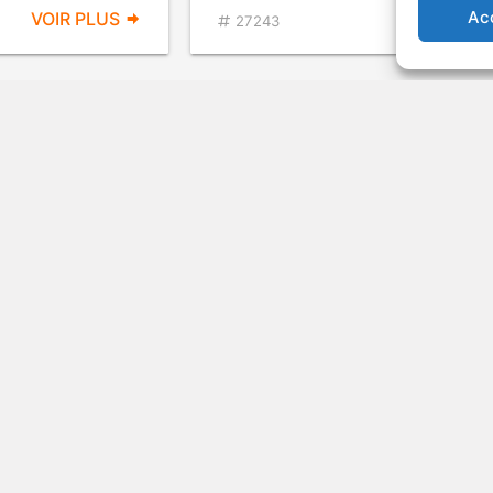
Ac
VOIR PLUS
VOIR PL
27243
riers Du Soleil
e science-fiction
VOIR PLUS