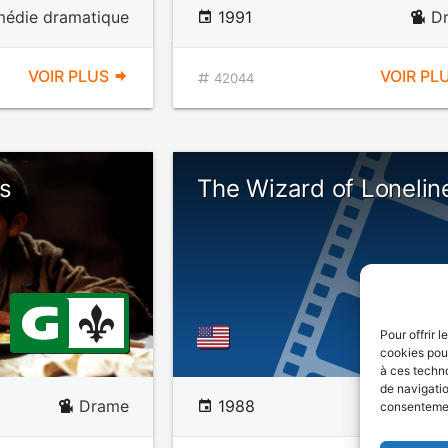
édie dramatique
1991
D
VOIR PLUS
VOIR PL
42044
s
The Wizard of Lonelin
Pour offrir 
cookies pour
à ces techn
de navigatio
Drame
1988
consentement