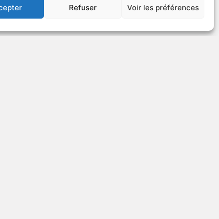
cepter
Refuser
Voir les préférences
US
VOIR PLUS
26892