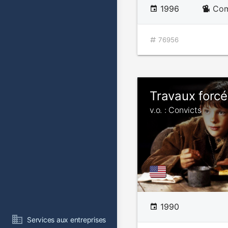
1996
Com
76956
Travaux forcé
v.o. : Convicts
1990
Services aux entreprises