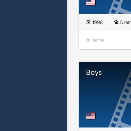
1998
Dram
134404
Boys