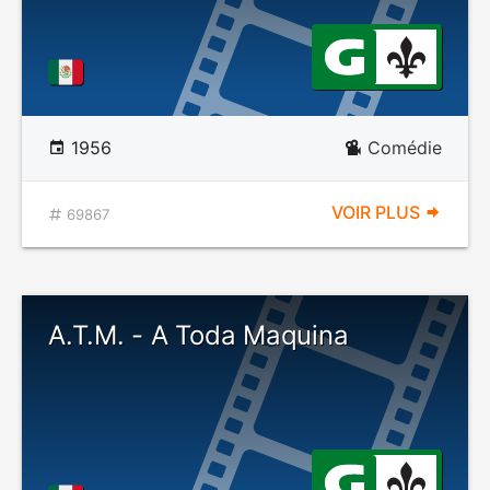
1956
Comédie
VOIR PLUS
69867
A.T.M. - A Toda Maquina