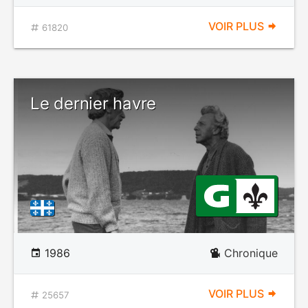
VOIR PLUS
61820
Le dernier havre
1986
Chronique
VOIR PLUS
25657