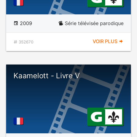
2009
Série télévisée parodique
VOIR PLUS
352670
Kaamelott - Livre V