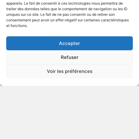
appareils. Le fait de consentir à ces technologies nous permettra de
traiter des données telles que le comportement de navigation ou les ID
uniques sur ce site. Le fait de ne pas consentir ou de retirer son
1991
Comédie burlesque
consentement peut avoir un effet négatif sur certaines caractéristiques
et fonctions.
VOIR PLUS
52594
Accepter
Refuser
The Best of the Lenny Henry
Voir les préférences
Show
1991
Série télévisée comique