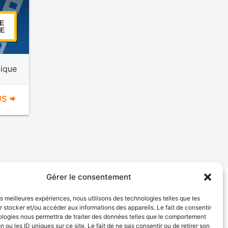
E
E
mique
US
Gérer le consentement
tion de services
Politique de confidentialité
les meilleures expériences, nous utilisons des technologies telles que les
 stocker et/ou accéder aux informations des appareils. Le fait de consentir
ologies nous permettra de traiter des données telles que le comportement
n ou les ID uniques sur ce site. Le fait de ne pas consentir ou de retirer son