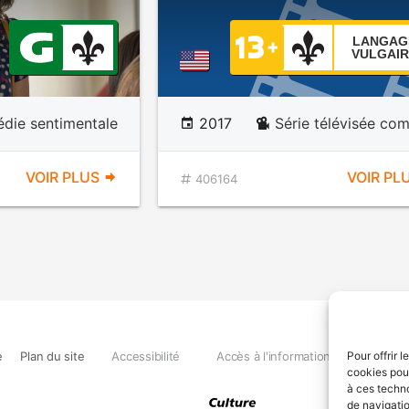
LANGAG
VULGAIR
die sentimentale
2017
Série télévisée co
VOIR PLUS
VOIR PL
406164
e
Plan du site
Accessibilité
Accès à l'information
Déclara
Pour offrir 
cookies pour
à ces techn
de navigatio