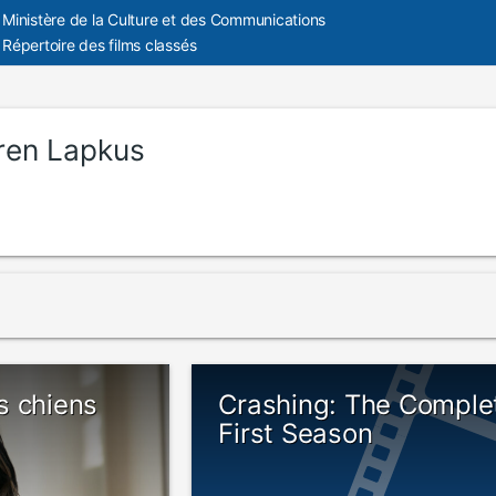
Ministère de la Culture et des Communications
Répertoire des films classés
ren Lapkus
s chiens
Crashing: The Comple
First Season