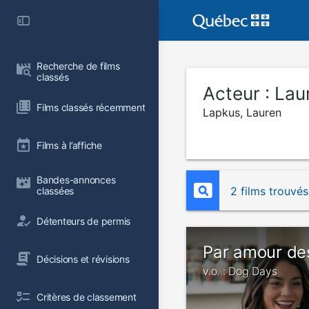
Recherche de films 
classés
Acteur :
Lau
Films classés récemment
Lapkus, Lauren
Films à l’affiche
Bandes-annonces 
2 films trouvés
classées
Détenteurs de permis
Par amour de
Décisions et révisions
v.o. : Dog Days
Critères de classement