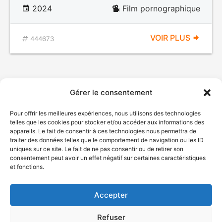
2024
Film pornographique
VOIR PLUS
444673
Gérer le consentement
Pour offrir les meilleures expériences, nous utilisons des technologies
telles que les cookies pour stocker et/ou accéder aux informations des
appareils. Le fait de consentir à ces technologies nous permettra de
traiter des données telles que le comportement de navigation ou les ID
uniques sur ce site. Le fait de ne pas consentir ou de retirer son
© Gouvernement du Québec, 2026
consentement peut avoir un effet négatif sur certaines caractéristiques
et fonctions.
Nous joindre
Plan du site
Accepter
Accessibilité
Accès à l'information
Refuser
Déclaration de services