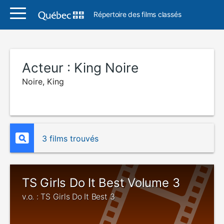
Répertoire des films classés
Acteur :
King Noire
Noire, King
3 films trouvés
TS Girls Do It Best Volume 3
v.o. : TS Girls Do It Best 3