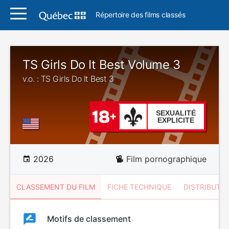
Répertoire des films classés
TS Girls Do It Best Volume 3
v.o. : TS Girls Do It Best 3
SEXUALITÉ
EXPLICITE
2026
Film pornographique
CLASSEMENT DU FILM
FICHE TECHNIQUE
DISTRIBUTE
Classement
Motifs de classement
Classement