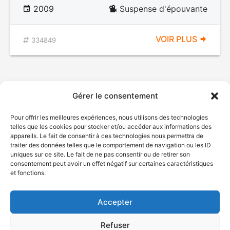
2009
Suspense d'épouvante
VOIR PLUS
334849
Gérer le consentement
Pour offrir les meilleures expériences, nous utilisons des technologies
telles que les cookies pour stocker et/ou accéder aux informations des
appareils. Le fait de consentir à ces technologies nous permettra de
traiter des données telles que le comportement de navigation ou les ID
uniques sur ce site. Le fait de ne pas consentir ou de retirer son
© Gouvernement du Québec, 2026
consentement peut avoir un effet négatif sur certaines caractéristiques
et fonctions.
Nous joindre
Plan du site
Accepter
Accessibilité
Accès à l'information
Refuser
Déclaration de services