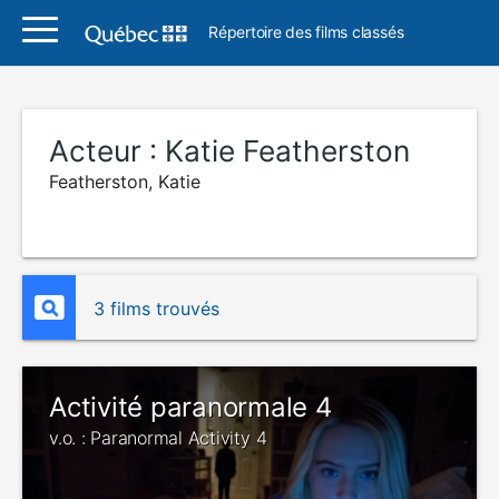
Répertoire des films classés
Acteur :
Katie Featherston
Featherston, Katie
3 films trouvés
Activité paranormale 4
v.o. : Paranormal Activity 4