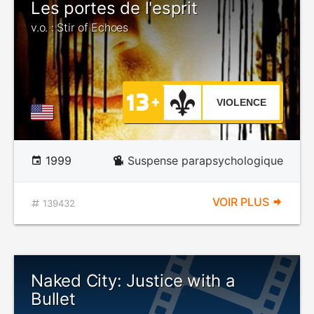
Les portes de l'esprit
v.o. : Stir of Echoes
VIOLENCE
1999
Suspense parapsychologique
VOIR PLUS
139432
Naked City: Justice with a
Bullet