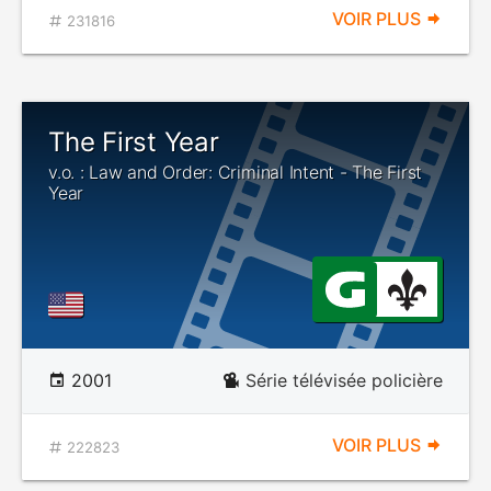
VOIR PLUS
231816
The First Year
v.o. : Law and Order: Criminal Intent - The First
Year
2001
Série télévisée policière
VOIR PLUS
222823