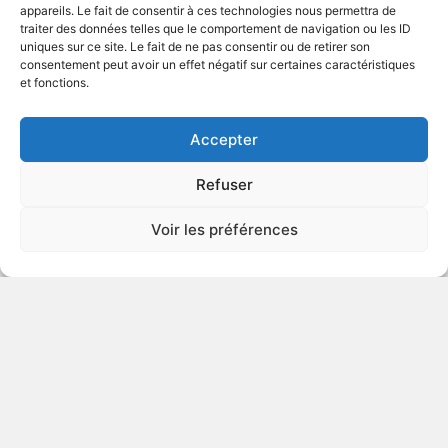
appareils. Le fait de consentir à ces technologies nous permettra de
traiter des données telles que le comportement de navigation ou les ID
uniques sur ce site. Le fait de ne pas consentir ou de retirer son
1994
Comédie dramatique
consentement peut avoir un effet négatif sur certaines caractéristiques
et fonctions.
VOIR PLUS
66966
Accepter
Refuser
D2: Les Mighty Ducks - Jeu de
Voir les préférences
puissance 2
v.o. : D2: The Mighty Ducks
1993
Comédie