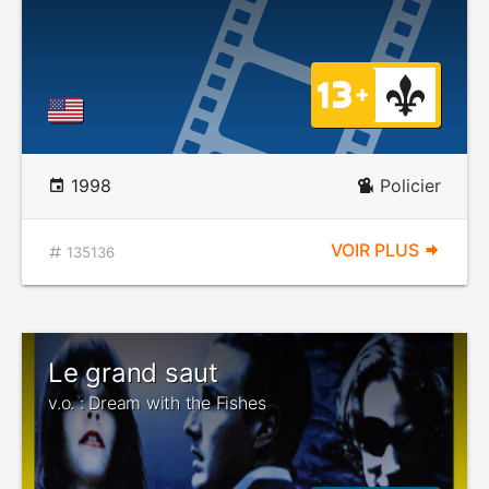
1998
Policier
VOIR PLUS
135136
Le grand saut
v.o. : Dream with the Fishes