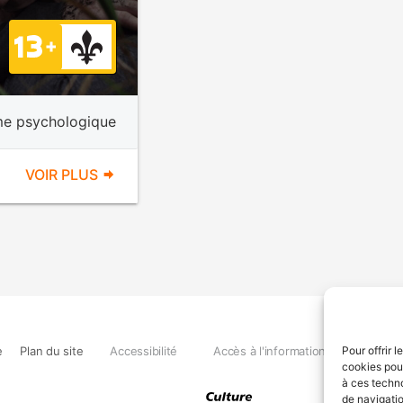
e psychologique
VOIR PLUS
e
Plan du site
Accessibilité
Accès à l'information
Déclara
Pour offrir 
cookies pour
à ces techn
de navigatio