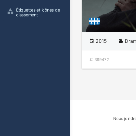
Étiquettes et icônes de 
classement
2015
Dram
399472
Nous joindr