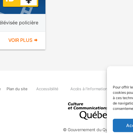
élévisée policière
VOIR PLUS
Pour offrir 
e
Plan du site
Accessibilité
Accès à l'information
Déclara
cookies pour
à ces techn
de navigatio
consentement
Ac
© Gouvernement du Québec, 2026