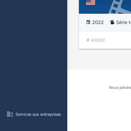
2022
Série t
435622
Nous joindr
Services aux entreprises