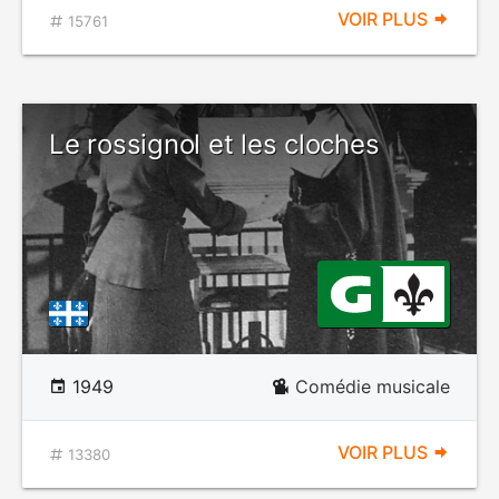
VOIR PLUS
15761
Le rossignol et les cloches
1949
Comédie musicale
VOIR PLUS
13380