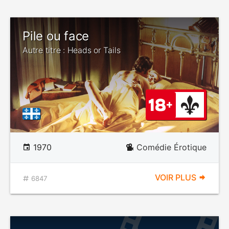
Pile ou face
Autre titre : Heads or Tails
1970
Comédie Érotique
VOIR PLUS
6847