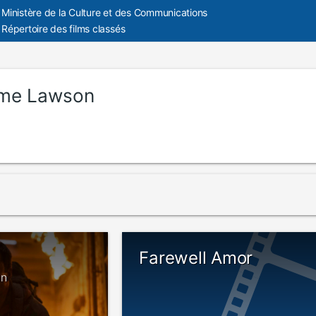
Ministère de la Culture et des Communications
Répertoire des films classés
me Lawson
Farewell Amor
an