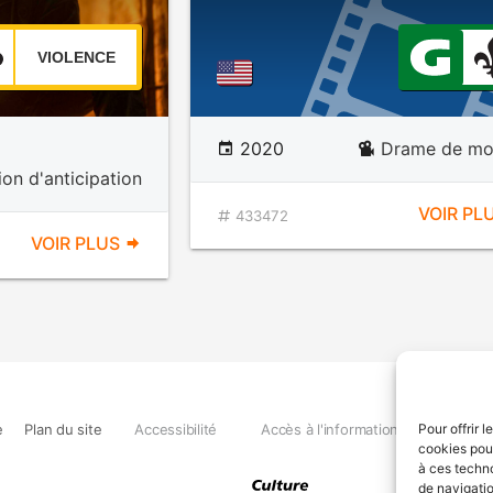
VIOLENCE
2020
Drame de mo
ion d'anticipation
VOIR PL
433472
VOIR PLUS
e
Plan du site
Accessibilité
Accès à l'information
Déclara
Pour offrir 
cookies pour
à ces techn
de navigatio