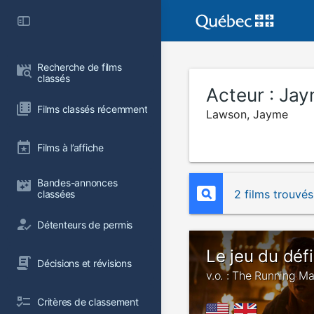
Recherche de films 
classés
Acteur :
Jay
Films classés récemment
Lawson, Jayme
Films à l’affiche
Bandes-annonces 
2 films trouvés
classées
Détenteurs de permis
Le jeu du défi
Décisions et révisions
v.o. : The Running M
Critères de classement