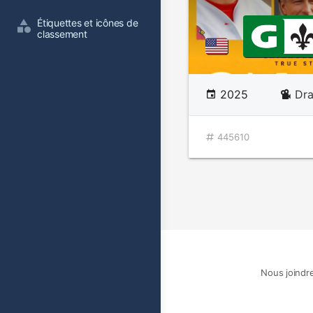
Étiquettes et icônes de 
classement
2025
Dr
445610
Nous joindr