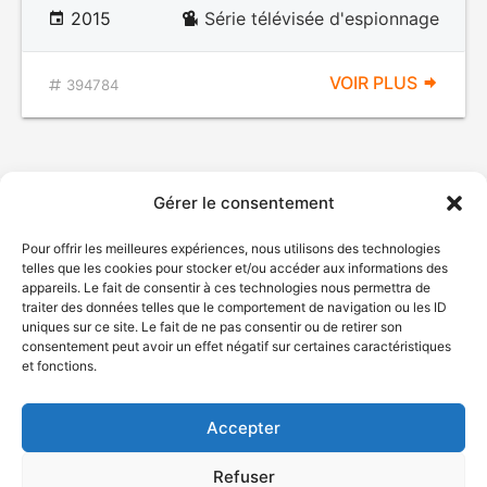
2015
Série télévisée d'espionnage
VOIR PLUS
394784
Gérer le consentement
Pour offrir les meilleures expériences, nous utilisons des technologies
telles que les cookies pour stocker et/ou accéder aux informations des
appareils. Le fait de consentir à ces technologies nous permettra de
traiter des données telles que le comportement de navigation ou les ID
uniques sur ce site. Le fait de ne pas consentir ou de retirer son
© Gouvernement du Québec, 2026
consentement peut avoir un effet négatif sur certaines caractéristiques
et fonctions.
Nous joindre
Plan du site
Accepter
Accessibilité
Accès à l'information
Refuser
Déclaration de services