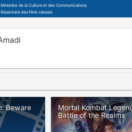
Ministère de la Culture et des Communications
Répertoire des films classés
 Amadi
n: Beware
Mortal Kombat Legen
Battle of the Realms