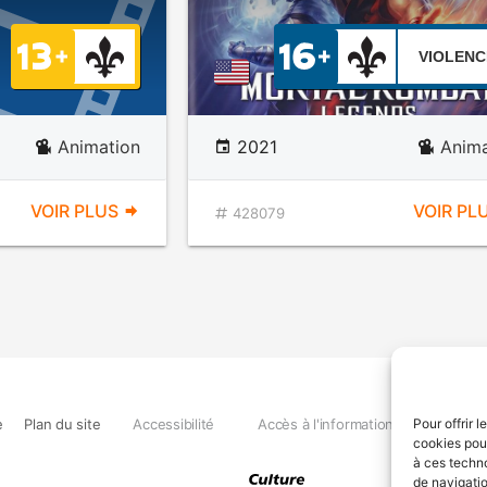
VIOLENC
Animation
2021
Anima
VOIR PLUS
VOIR PL
428079
e
Plan du site
Accessibilité
Accès à l'information
Déclara
Pour offrir 
cookies pour
à ces techn
de navigatio