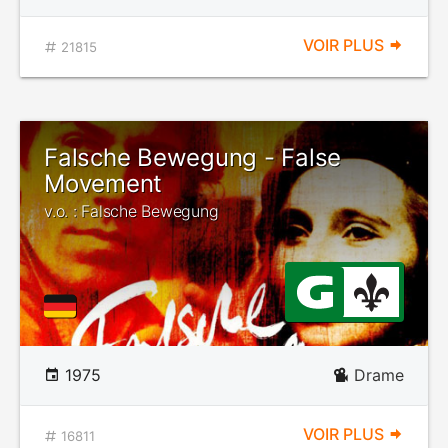
VOIR PLUS
21815
Falsche Bewegung - False
Movement
v.o. : Falsche Bewegung
1975
Drame
VOIR PLUS
16811