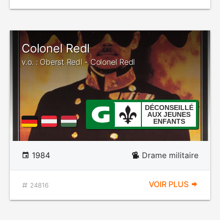
Colonel Redl
v.o. : Oberst Redl - Colonel Redl
DÉCONSEILLÉ
AUX JEUNES
ENFANTS
1984
Drame militaire
VOIR PLUS
24816