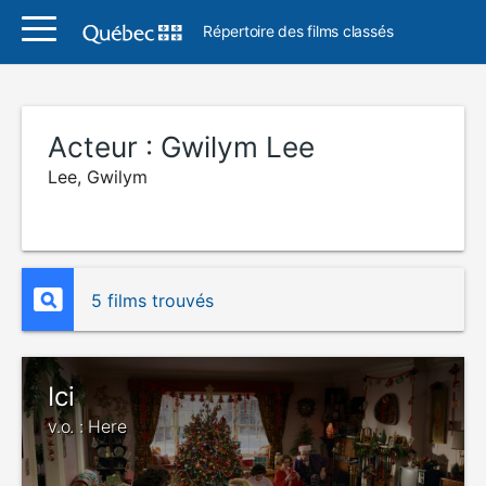
Répertoire des films classés
Acteur :
Gwilym Lee
Lee, Gwilym
5 films trouvés
Ici
v.o. : Here