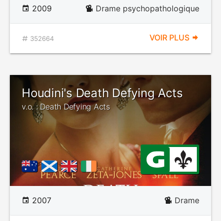
2009
Drame psychopathologique
VOIR PLUS
352664
Houdini's Death Defying Acts
v.o. : Death Defying Acts
2007
Drame