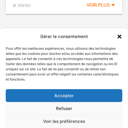
VOIR PLUS
309182
Gérer le consentement
Pour offrir les meilleures expériences, nous utilisons des technologies
telles que les cookies pour stocker et/ou accéder aux informations des
appareils. Le fait de consentir à ces technologies nous permettra de
traiter des données telles que le comportement de navigation ou les ID
uniques sur ce site. Le fait de ne pas consentir ou de retirer son
© Gouvernement du Québec, 2026
consentement peut avoir un effet négatif sur certaines caractéristiques
et fonctions.
Nous joindre
Plan du site
Accepter
Accessibilité
Accès à l'information
Refuser
Déclaration de services
Politique de confidentialité
Voir les préférences