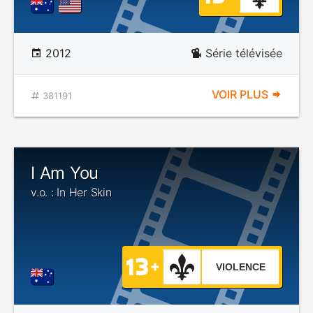
2012
Série télévisée
VOIR PLUS
381191
I Am You
v.o. : In Her Skin
VIOLENCE