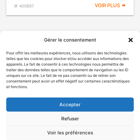
VOIR PLUS
400897
Gérer le consentement
Pour offrir les meilleures expériences, nous utilisons des technologies
telles que les cookies pour stocker et/ou accéder aux informations des
appareils. Le fait de consentir à ces technologies nous permettra de
traiter des données telles que le comportement de navigation ou les ID
uniques sur ce site. Le fait de ne pas consentir ou de retirer son
© Gouvernement du Québec, 2026
consentement peut avoir un effet négatif sur certaines caractéristiques
et fonctions.
Nous joindre
Plan du site
Accepter
Accessibilité
Accès à l'information
Refuser
Déclaration de services
Politique de confidentialité
Voir les préférences