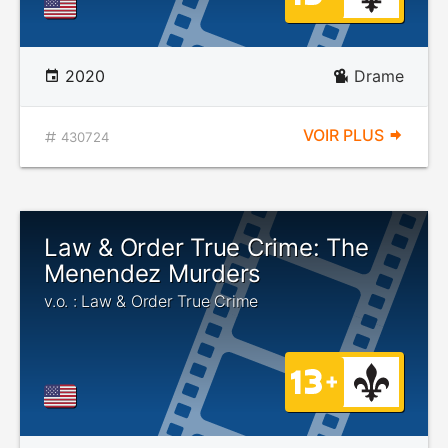
2020
Drame
VOIR PLUS
430724
Law & Order True Crime: The
Menendez Murders
v.o. : Law & Order True Crime